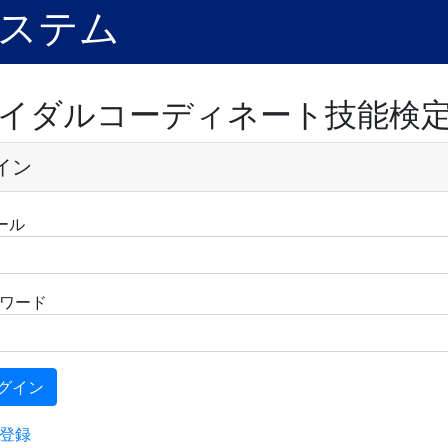
システム
イダルコーディネート技能検
イン
ール
ワード
登録