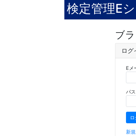
検定管理E
ブラ
ログ
Eメ
パス
新規