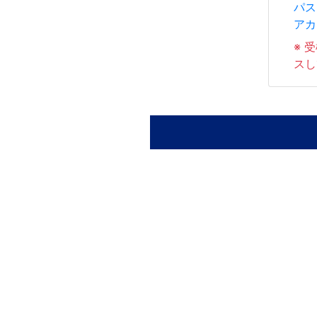
パス
アカ
※ 
スし